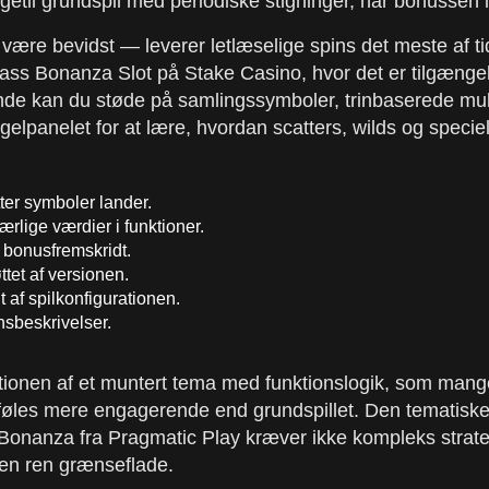
etil grundspil med periodiske stigninger, når bonussen 
 være bevidst — leverer letlæselige spins det meste af t
 Bass Bonanza Slot på Stake Casino, hvor det er tilgæng
runde kan du støde på samlingssymboler, trinbaserede multi
regelpanelet for at lære, hvordan scatters, wilds og specie
tter symboler lander.
rlige værdier i funktioner.
r bonusfremskridt.
ttet af versionen.
 af spilkonfigurationen.
nsbeskrivelser.
nen af et muntert tema med funktionslogik, som mange spi
føles mere engagerende end grundspillet. Den tematiske
Bass Bonanza fra Pragmatic Play kræver ikke kompleks stra
d en ren grænseflade.