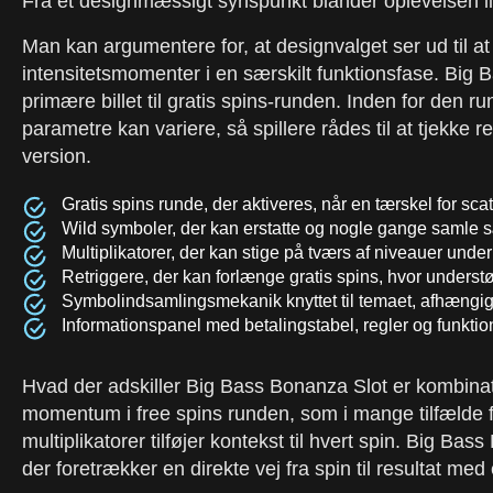
Fra et designmæssigt synspunkt blander oplevelsen lig
Man kan argumentere for, at designvalget ser ud til at
intensitetsmomenter i en særskilt funktionsfase. Big
primære billet til gratis spins-runden. Inden for den 
parametre kan variere, så spillere rådes til at tjekke 
version.
Gratis spins runde, der aktiveres, når en tærskel for sca
Wild symboler, der kan erstatte og nogle gange samle sæ
Multiplikatorer, der kan stige på tværs af niveauer unde
Retriggere, der kan forlænge gratis spins, hvor understø
Symbolindsamlingsmekanik knyttet til temaet, afhængigt
Informationspanel med betalingstabel, regler og funktio
Hvad der adskiller Big Bass Bonanza Slot er kombinatio
momentum i free spins runden, som i mange tilfælde 
multiplikatorer tilføjer kontekst til hvert spin. Big 
der foretrækker en direkte vej fra spin til resultat me