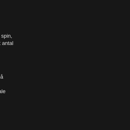
 spin,
t antal
på
ale