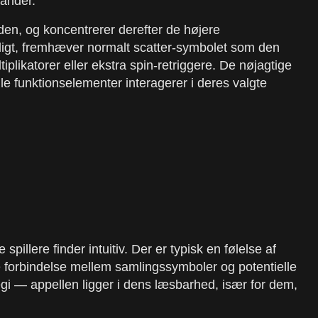
lander.
iden, og koncentrerer derefter de højere
eligt, fremhæver normalt scatter-symbolet som den
plikatorer eller ekstra spin-retriggere. De nøjagtige
lle funktionselementer interagerer i deres valgte
llere finder intuitiv. Der er typisk en følelse af
 forbindelse mellem samlingssymboler og potentielle
tegi — appellen ligger i dens læsbarhed, især for dem,