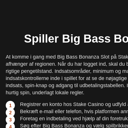
Spiller Big Bass B
At komme i gang med Big Bass Bonanza Slot på Stake
afhænger af regionen. Når du har logget ind, skal du b
rigtige pengetilstand. Indsatsområder, minimum og ma
indsatskontrollerne inde i spillet for at se de nøjagtig
indsats, spin-knap og adgang til udbetalingstabellen. 
hurtig spin, underlagt lokale regler.
Registrer en konto hos Stake Casino og udfyld 
Bekræft e-mail eller telefon, hvis platformen a
Foretag en indbetaling ved hjælp af din foretru
Søg efter Big Bass Bonanza og vælg spilbrikken