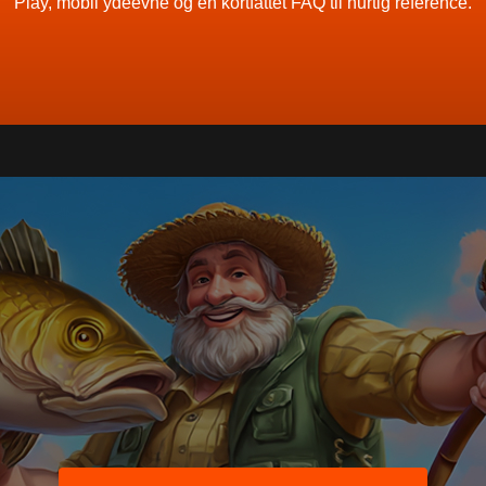
Play, mobil ydeevne og en kortfattet FAQ til hurtig reference.